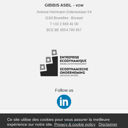
GIBBIS ASBL - vzw
Avenue Herrmann-Debrouxlaan 54
1160 Bruxelles - Brussel
T +32 2 669 41 00
BCE BE 0554 785 857
Follow us
Ce site utilise des cookies pour vous assurer la meilleure
Website by
mijim.com
expérience sur notre site.
Privacy & cookie policy
Disclaimer