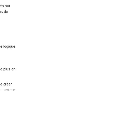
lés sur
ns de
e logique
de plus en
de créer
e secteur