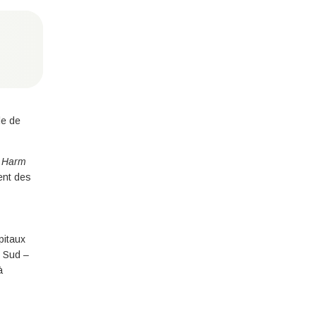
le de
t Harm
ent des
pitaux
s Sud –
à