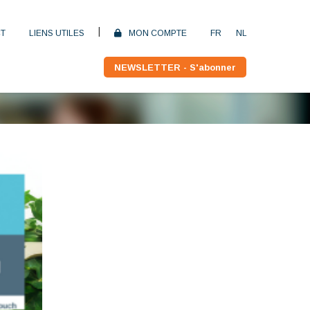
|
T
LIENS UTILES
MON COMPTE
FR
NL
NEWSLETTER - S'abonner